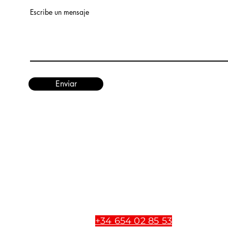
Escribe un mensaje
Enviar
REDSTONE MARMOLES Y TRA
S.L.
Contacto
info@redtravertino.com
Dep. Ventas
+34 654 02 85 53​